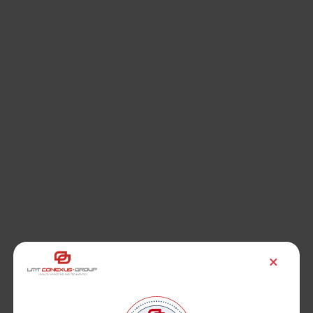
desarrollar una relación rápida y duradera con los
clientes aportando valor a través de comunicaciones
y promociones relevantes de verdadero impacto.
Mercadeo Relacional
Nuestras estrategias enfocadas en el cliente y no en
el producto o servicio, permiten a las empresas
construir relaciones a largo plazo, así que es más
sencillo influenciar o pedir algo de alguien si tienes
una relación sólida y de confianza.
×